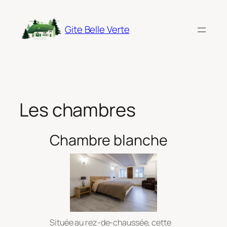
Aller
au
Gite Belle Verte
contenu
Les chambres
Chambre blanche
Située au rez-de-chaussée, cette